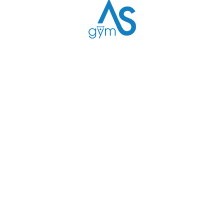
C
H
É
8
0
€
!
!
!