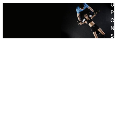
U
P
O
N
S
C
O
N
T
O
S
U
4
S
E