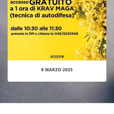
Pr
N
ev
x
io
us
8 MARZO 2025