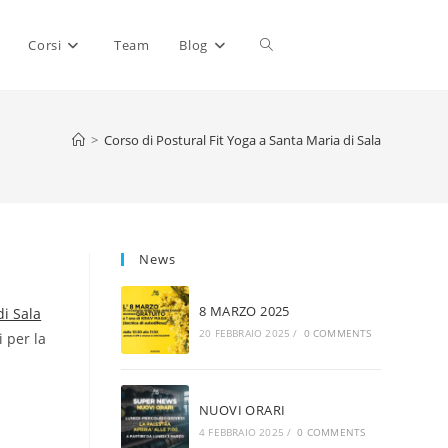
Attiva/disattiva
Corsi
Team
Blog
la
>
Corso di Postural Fit Yoga a Santa Maria di Sala
ricerca
News
8 MARZO 2025
di Sala
sul
20 FEBBRAIO 2025
/
0 COMMENTS
i per la
sito
NUOVI ORARI
4 FEBBRAIO 2025
/
0 COMMENTS