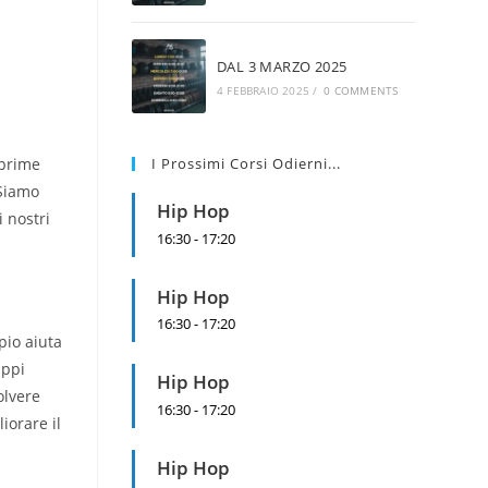
web
DAL 3 MARZO 2025
4 FEBBRAIO 2025
/
0 COMMENTS
 prime
I Prossimi Corsi Odierni...
 Siamo
Hip Hop
i nostri
16:30
-
17:20
Hip Hop
16:30
-
17:20
pio aiuta
uppi
Hip Hop
olvere
16:30
-
17:20
iorare il
Hip Hop