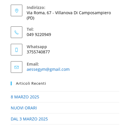
Indirizzo:
Via Roma, 67 - Villanova Di Camposampiero
(PD)
Tel:
049 9220949
Whatsapp
3755740877
Email:
Opens
aessegym@gmail.com
in
your
Articoli Recenti
application
8 MARZO 2025
NUOVI ORARI
DAL 3 MARZO 2025