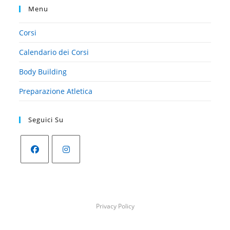
Menu
Corsi
Calendario dei Corsi
Body Building
Preparazione Atletica
Seguici Su
Opens
Opens
in
in
a
a
Privacy Policy
new
new
tab
tab
Copyright 2026 - AeSse Gym - P.IVA / C.F. 05067820281 | Via Roma, 67 -